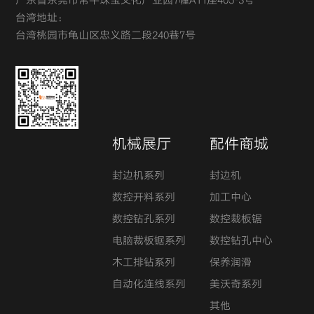
广东省东莞市常平珠宝文化产业园7幢A11座405-3号
台湾地址：
台湾桃园市龟山区忠义路二段240巷7号
机械展厅
配件商城
封边机系列
封边机
数控开料系列
加工中心
数控钻孔系列
数控裁板锯
电脑裁板锯系列
数控钻孔中心
木工排钻系列
保养润滑
自动化连线系列
美沃奇系列
其他