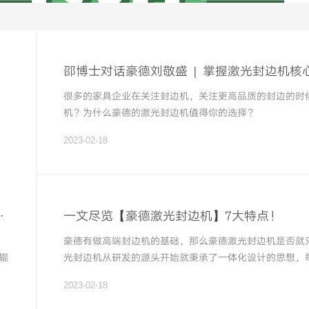
，如何帮你守住利润底线？
，生产全程更省心
邵博士对话豪德刘敬盛 | 掌握激光封边机
很多的家具企业在关注封边机，关注更高品质的封边的时
机？为什么豪德的激光封边机值得你的选择？
2023-02-18
线、智能分拣线、包装生产线
一文尽览【豪德激光封边机】7大特点！
豪德有做高端封边机的基础，那么豪德激光封边机是否就
辊
光封边机从研发的源头开始就秉承了一体化设计的思想，
动
2023-02-18
移