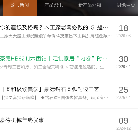
公司新闻
产品资讯
新产品介绍
视频中心
18
你的產線及格嗎？木工廠老闆必做的 5 題「產線健康檢查」自我檢測清單
工廠天天趕工卻沒賺錢？華倫科技推出木工與系統櫃產線 5 題自我檢檢清單，從換線工時、缺工風險、設備保養到加工精度與數據管理，深度剖析工廠是否亮起紅燈警訊。教您如何避開盲目投資盲點，透過精準產線健檢找到黃金轉型效益！立即預約專業諮詢。
2026-06
30
豪德HB621J六面钻｜定制家居“内卷”时代，如何帮你守住利润底线？
2026-04
✅️专利工艺加持，加工全能又精准 ✅️智能定位适配，生产全程更省心
25
「柔和极致美学」豪德钻石圆弧封边工艺
2026-04
【定义高定新巅峰】 ◆钻石边+圆弧边皆具备，满足高定要求，一键秒速切换，一台即巅峰。 ◆磁悬浮齐头+磁悬浮跟踪，速度与精度双跃升。 ◆全伺服控制，无需停机调整。 ◆重型钢轨钢梁，搭配一体式导轨座，运行稳固。
09
豪德机械年终优惠
2024-12