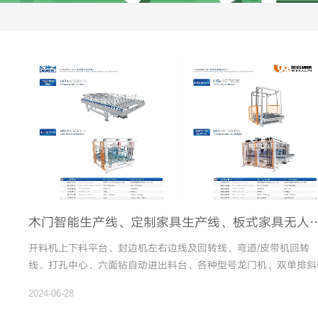
豪德HB621J六面钻｜定制家居“内卷”时代
✅️专利工艺加持，加工全能又精准 ✅️智能定位适配
木门智能生产线、定制家具生产线、板式家具无人生产
开料机上下料平台、封边机左右边线及回转线、弯道/皮带机回转
线、打孔中心、六面钻自动进出料台、各种型号龙门机、双单排斜
左右连线、回转线、转向机、缓存仓、六面钻设备系列、六面钻自
2024-06-28
进料台、分拣线设备系列、平移辊台、RGV设备系列、动力输送系
列、四面创上下料系列、皮带设备系列、无动力输送系列、轨道游