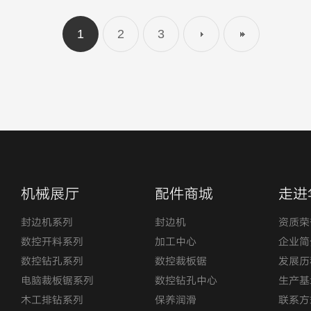
1
2
3
机械展厅
配件商城
走进
封边机系列
封边机
资质荣
数控开料系列
加工中心
企业简
数控钻孔系列
数控裁板锯
发展历
电脑裁板锯系列
数控钻孔中心
生产基
木工排钻系列
保养润滑
联系方